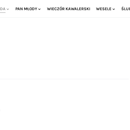
ODA
PAN MŁODY
WIECZÓR KAWALERSKI
WESELE
ŚLU