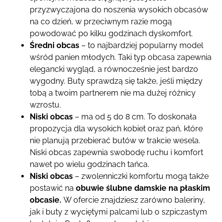
przyzwyczajona do noszenia wysokich obcasów
na co dzień, w przeciwnym razie mogą
powodować po kilku godzinach dyskomfort.
Średni obcas
– to najbardziej popularny model
wśród panien młodych. Taki typ obcasa zapewnia
elegancki wygląd, a równocześnie jest bardzo
wygodny. Buty sprawdzą się także, jeśli między
tobą a twoim partnerem nie ma dużej różnicy
wzrostu.
Niski
obcas
– ma od 5 do 8 cm. To doskonała
propozycja dla wysokich kobiet oraz pań, które
nie planują przebierać butów w trakcie wesela.
Niski obcas zapewnia swobodę ruchu i komfort
nawet po wielu godzinach tańca.
Niski
obcas
– zwolenniczki komfortu mogą także
postawić na
obuwie ślubne damskie na płaskim
obcasie.
W ofercie znajdziesz zarówno baleriny,
jak i buty z wyciętymi palcami lub o szpiczastym