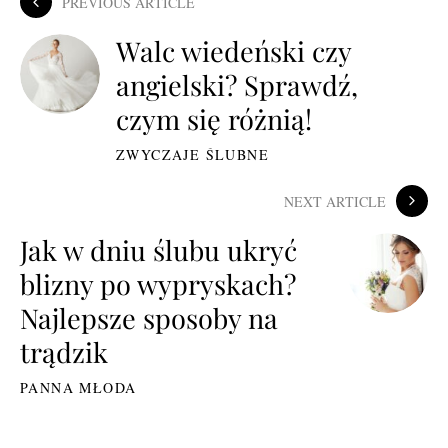
PREVIOUS ARTICLE
Walc wiedeński czy
angielski? Sprawdź,
czym się różnią!
ZWYCZAJE ŚLUBNE
NEXT ARTICLE
Jak w dniu ślubu ukryć
blizny po wypryskach?
Najlepsze sposoby na
trądzik
PANNA MŁODA