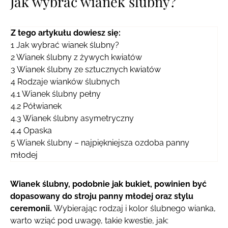
Jak wybrać wianek ślubny?
Z tego artykułu dowiesz się:
1
Jak wybrać wianek ślubny?
2
Wianek ślubny z żywych kwiatów
3
Wianek ślubny ze sztucznych kwiatów
4
Rodzaje wianków ślubnych
4.1
Wianek ślubny pełny
4.2
Półwianek
4.3
Wianek ślubny asymetryczny
4.4
Opaska
5
Wianek ślubny – najpiękniejsza ozdoba panny
młodej
Wianek ślubny, podobnie jak bukiet, powinien być
dopasowany do stroju panny młodej oraz stylu
ceremonii.
Wybierając rodzaj i kolor ślubnego wianka,
warto wziąć pod uwagę, takie kwestie, jak: