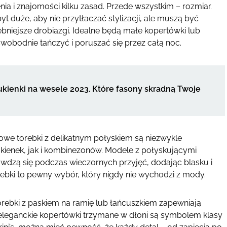
a i znajomości kilku zasad. Przede wszystkim – rozmiar.
t duże, aby nie przytłaczać stylizacji, ale muszą być
bniejsze drobiazgi. Idealne będą małe kopertówki lub
wobodnie tańczyć i poruszać się przez całą noc.
kienki na wesele 2023. Które fasony skradną Twoje
owe torebki z delikatnym połyskiem są niezwykle
ukienek, jak i kombinezonów. Modele z połyskującymi
rawdzą się podczas wieczornych przyjęć, dodając blasku i
rebki to pewny wybór, który nigdy nie wychodzi z mody.
Torebki z paskiem na ramię lub łańcuszkiem zapewniają
eleganckie kopertówki trzymane w dłoni są symbolem klasy