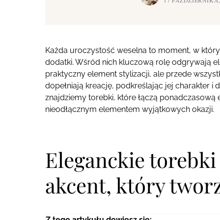
17 PAŹDZIERNIKA,
Każda uroczystość weselna to moment, w którym l
dodatki. Wśród nich kluczową rolę odgrywają ele
praktyczny element stylizacji, ale przede wszyst
dopełniają kreację, podkreślając jej charakter i 
znajdziemy torebki, które łączą ponadczasową 
nieodłącznym elementem wyjątkowych okazji.
Eleganckie torebki
akcent, który twor
Z tego artykułu dowiesz się: