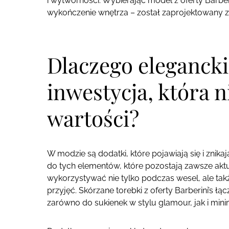
i wytworności. Wybierając model z oferty Barber
wykończenie wnętrza – został zaprojektowany z m
Dlaczego elegancki
inwestycja, która n
wartości?
W modzie są dodatki, które pojawiają się i znika
do tych elementów, które pozostają zawsze akt
wykorzystywać nie tylko podczas wesel, ale tak
przyjęć. Skórzane torebki z oferty Barberini’s
zarówno do sukienek w stylu glamour, jak i minim