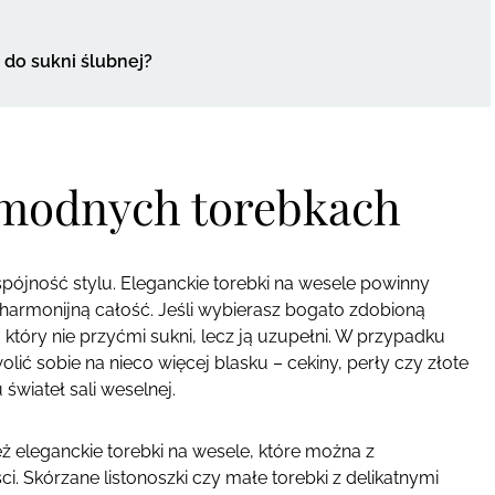
a do sukni ślubnej?
w modnych torebkach
spójność stylu. Eleganckie torebki na wesele powinny
 harmonijną całość. Jeśli wybierasz bogato zdobioną
, który nie przyćmi sukni, lecz ją uzupełni. W przypadku
olić sobie na nieco więcej blasku – cekiny, perły czy złote
wiateł sali weselnej.
eż eleganckie torebki na wesele, które można z
 Skórzane listonoszki czy małe torebki z delikatnymi