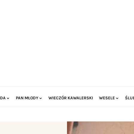
ODA
PAN MŁODY
WIECZÓR KAWALERSKI
WESELE
ŚLU