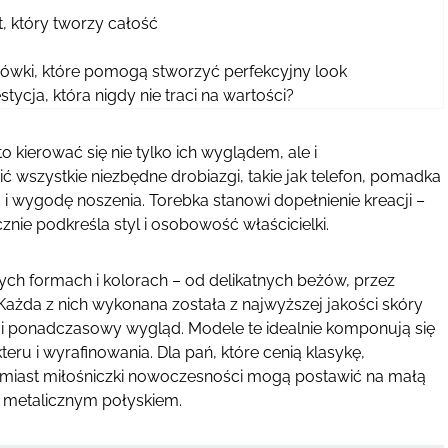
t, który tworzy całość
zówki, które pomogą stworzyć perfekcyjny look
tycja, która nigdy nie traci na wartości?
to kierować się nie tylko ich wyglądem, ale i
ć wszystkie niezbędne drobiazgi, takie jak telefon, pomadka
i wygodę noszenia. Torebka stanowi dopełnienie kreacji –
ecznie podkreśla styl i osobowość właścicielki.
nych formach i kolorach – od delikatnych beżów, przez
 Każda z nich wykonana została z najwyższej jakości skóry
le i ponadczasowy wygląd. Modele te idealnie komponują się
teru i wyrafinowania. Dla pań, które cenią klasykę,
iast miłośniczki nowoczesności mogą postawić na małą
z metalicznym połyskiem.