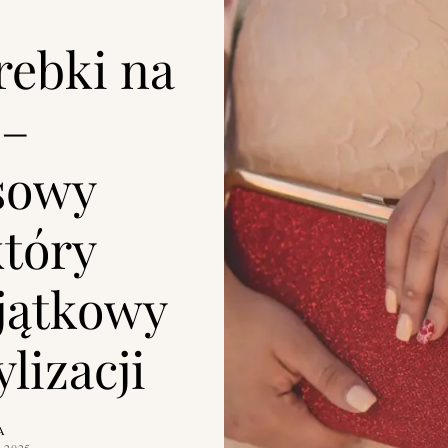
rebki na
 –
sowy
który
jątkowy
lizacji
A