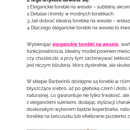
1
Eleganckie torebki na wesele – subtelny akcen
2
Detalae i trendy w modnych torebkach
3
Jak dobrać idealną torebkę na wesele – wska
4
Dlaczego eleganckie torebki na wesele to inwes
Wybierając
eleganckie torebki na wesele
, war
funkcjonalnością. Idealny model powinien mieści
czy chusteczki, a przy tym zachowywać lekkość 
jest niczym biżuteria, która dyskretnie, ale skut
W sklepie Barberini’s dostępne są torebki w róż
błyszczące srebro, aż po głęboką czerń i złoto.
naturalnej, co gwarantuje nie tylko trwałość, a
z eleganckimi sukniami, dodając stylizacji charak
doskonałym wyborem będzie kopertówka, natom
torebkę na łańcuszku lub efektowne puzderko 