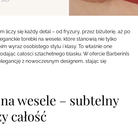
 2025
iczy się każdy detal – od fryzury, przez biżuterię, aż po
ganckie torebki na wesele, które stanowią nie tylko
kim wyraz osobistego stylu i klasy. To właśnie one
dodając całości szlachetnego blasku. W ofercie Barberini’s
elegancję z nowoczesnym designem, stając się
 na wesele – subtelny
zy całość