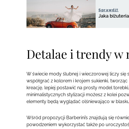
Sprawdź!
Jaka biżuteri
Detalae i trendy 
W świecie mody ślubnej i wieczorowej liczy się 
współgrać z kolorem i krojem sukienki, tworząc
kreację, lepiej postawić na prosty model torebki
minimalistycznych stylizacji możesz z kolei pozw
elementy będą wyglądać olśniewająco w blasku ś
Wśród propozycji Barberini’s znajdują się równi
powodzeniem wykorzystać także po uroczystości.