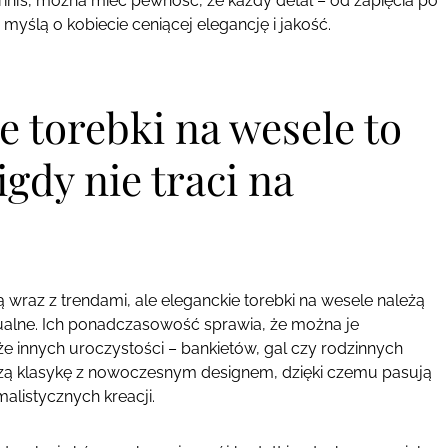
ini’s, można mieć pewność, że każdy detal – od zapięcia po
yślą o kobiecie ceniącej elegancję i jakość.
e torebki na wesele to
igdy nie traci na
ją wraz z trendami, ale eleganckie torebki na wesele należą
ualne. Ich ponadczasowość sprawia, że można je
że innych uroczystości – bankietów, gal czy rodzinnych
 łączą klasykę z nowoczesnym designem, dzięki czemu pasują
alistycznych kreacji.