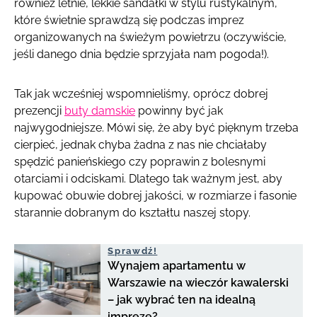
również letnie, lekkie sandałki w stylu rustykalnym,
które świetnie sprawdzą się podczas imprez
organizowanych na świeżym powietrzu (oczywiście,
jeśli danego dnia będzie sprzyjała nam pogoda!).
Tak jak wcześniej wspomnieliśmy, oprócz dobrej
prezencji
buty damskie
powinny być jak
najwygodniejsze. Mówi się, że aby być pięknym trzeba
cierpieć, jednak chyba żadna z nas nie chciałaby
spędzić panieńskiego czy poprawin z bolesnymi
otarciami i odciskami. Dlatego tak ważnym jest, aby
kupować obuwie dobrej jakości, w rozmiarze i fasonie
starannie dobranym do kształtu naszej stopy.
Sprawdź!
Wynajem apartamentu w
Warszawie na wieczór kawalerski
– jak wybrać ten na idealną
imprezę?