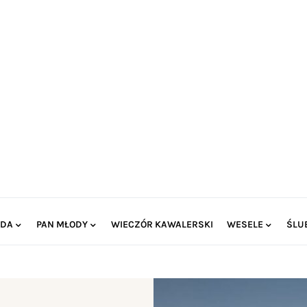
ODA
PAN MŁODY
WIECZÓR KAWALERSKI
WESELE
ŚLU