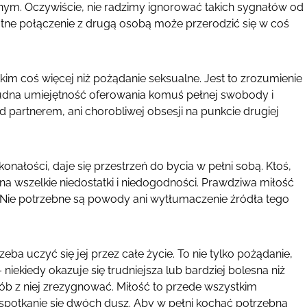
nym. Oczywiście, nie radzimy ignorować takich sygnałów od
lotne połączenie z drugą osobą może przerodzić się w coś
kim coś więcej niż pożądanie seksualne. Jest to zrozumienie
 trudna umiejętność oferowania komuś pełnej swobody i
d partnerem, ani chorobliwej obsesji na punkcie drugiej
onałości, daje się przestrzeń do bycia w pełni sobą. Ktoś,
na wszelkie niedostatki i niedogodności. Prawdziwa miłość
a. Nie potrzebne są powody ani wytłumaczenie źródła tego
rzeba uczyć się jej przez całe życie. To nie tylko pożądanie,
niekiedy okazuje się trudniejsza lub bardziej bolesna niż
sób z niej zrezygnować. Miłość to przede wszystkim
 spotkanie się dwóch dusz. Aby w pełni kochać potrzebna