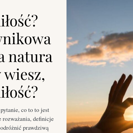
iłość?
ownikowa
a natura
 wiesz,
iłość?
ytanie, co to to jest
 rozważania, definicje
m odróżnić prawdziwą