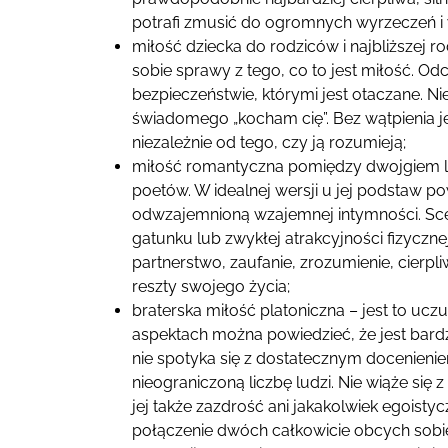
potrafi zmusić do ogromnych wyrzeczeń i 
miłość dziecka do rodziców i najbliższej 
sobie sprawy z tego, co to jest miłość. Od
bezpieczeństwie, którymi jest otaczane. N
świadomego „kocham cię”. Bez wątpienia 
niezależnie od tego, czy ją rozumieją;
miłość romantyczna pomiędzy dwojgiem lu
poetów. W idealnej wersji u jej podstaw 
odwzajemnioną wzajemnej intymności. Sce
gatunku lub zwykłej atrakcyjności fizyczn
partnerstwo, zaufanie, zrozumienie, cierp
reszty swojego życia;
braterska miłość platoniczna – jest to ucz
aspektach można powiedzieć, że jest bardz
nie spotyka się z dostatecznym docenienie
nieograniczoną liczbę ludzi. Nie wiąże się 
jej także zazdrość ani jakakolwiek egoisty
połączenie dwóch całkowicie obcych sobie 