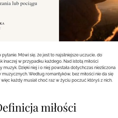
zania lub pociągu
SKA
2
 pytanie. Mówi się, że jest to najsilniejsze uczucie, do
ak inaczej w przypadku każdego. Nad istotą miłości
y muzyk. Dzięki niej i o niej powstała dotychczas niezliczona
rów muzycznych. Według romantyków, bez miłości nie da się
a więc każdy musiał choć raz w życiu poczuć któryś z nich.
Definicja miłości