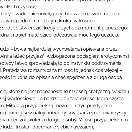
wielkich czynów;
rodziny – żadne niemowlę przychodzące na świat nie zdaje
czuwa ją jednak na każdym kroku, w trosce i
ie sposób stwierdzić, kiedy przychodzi moment pierwszego
jednak nawet małe dzieci odczuwają moc tego uczucia,
dzi – bywa najbardziej wychwalana i opiewana przez
powinna leżeć przyjaźń, wzbogacona pociągiem erotycznym i
ptycy łatwo sprowadzają to do instynktu podtrzymania
ej. Prawdziwa romantyczna miłość to jednak coś więcej –
liwość i trudna do opisania chęć spędzenia z drugą osobą
ucie, które nie jest nacechowane miłością erotyczną. W wielu
iej wartościowe. To bardzo dojrzała miłość, która często
m. Miłością przyjacielską można darzyć praktycznie
z nią pociąg seksualny ani więzy krwi. Raczej nie towarzyszy
czna chęć zniewolenia drugiej osoby. Miłość przyjacielska to
ludzi, troska i docenianie siebie nawzajem;