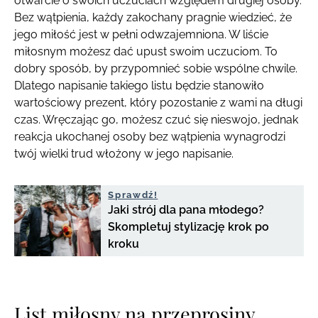
otwarcie o swoich uczuciach względem drugiej osoby.
Bez wątpienia, każdy zakochany pragnie wiedzieć, że
jego miłość jest w pełni odwzajemniona. W liście
miłosnym możesz dać upust swoim uczuciom. To
dobry sposób, by przypomnieć sobie wspólne chwile.
Dlatego napisanie takiego listu będzie stanowiło
wartościowy prezent, który pozostanie z wami na długi
czas. Wręczając go, możesz czuć się nieswojo, jednak
reakcja ukochanej osoby bez wątpienia wynagrodzi
twój wielki trud włożony w jego napisanie.
Sprawdź!
Jaki strój dla pana młodego?
Skompletuj stylizację krok po
kroku
List miłosny na przeprosiny