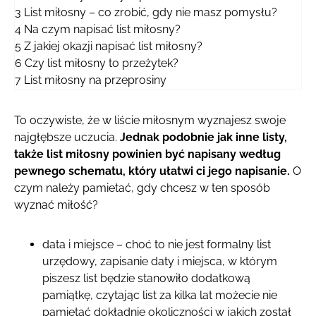
3
List miłosny – co zrobić, gdy nie masz pomysłu?
4
Na czym napisać list miłosny?
5
Z jakiej okazji napisać list miłosny?
6
Czy list miłosny to przeżytek?
7
List miłosny na przeprosiny
To oczywiste, że w liście miłosnym wyznajesz swoje
najgłębsze uczucia.
Jednak podobnie jak inne listy,
także list miłosny powinien być napisany według
pewnego schematu, który ułatwi ci jego napisanie.
O
czym należy pamietać, gdy chcesz w ten sposób
wyznać miłość?
data i miejsce – choć to nie jest formalny list
urzędowy, zapisanie daty i miejsca, w którym
piszesz list będzie stanowiło dodatkową
pamiątkę, czytając list za kilka lat możecie nie
pamiętać dokładnie okoliczności w jakich został