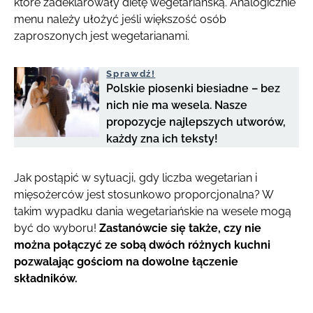
które zadeklarowały dietę wegetariańską. Analogicznie
menu należy ułożyć jeśli większość osób
zaproszonych jest wegetarianami.
Sprawdź!
Polskie piosenki biesiadne – bez
nich nie ma wesela. Nasze
propozycje najlepszych utworów,
każdy zna ich teksty!
Jak postąpić w sytuacji, gdy liczba wegetarian i
mięsożerców jest stosunkowo proporcjonalna? W
takim wypadku dania wegetariańskie na wesele mogą
być do wyboru!
Zastanówcie się także, czy nie
można połączyć ze sobą dwóch różnych kuchni
pozwalając gościom na dowolne łączenie
składników.