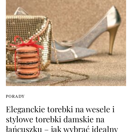
PORADY
Eleganckie torebki na wesele i
stylowe torebki damskie na
łańcuszku – jak wybrać idealny