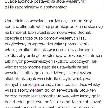
1
Jakie alkohole postawić na stole weselnym?
2
Nie zapominajmy o abstynentach
Uprzednio na weselach bardzo często mogliśmy
spotkać alkohole własnej produkcji, bo kto nie skusi się
na bimberek lub swojskie domowe wino. Jednak
obecnie bardzo dużo domów weselnych i sal
przyjęciowych wprowadza zakaz przynoszenia
własnych alkoholi z tak zwanego „nie wiadomego
źródła”, aby uniknąć problemów w przypadku zatrucia
lub innych poważniejszych skutków ubocznych. Tak
więc bardzo modne stało się ustawianie na sali
weselnej stolika, gdzie znajdziemy szeroki wybór
alkoholi takich jak wina (słodkie i wytrawne), piwa
różnych marek,
gin
, brandy, rum, tequila, likier, whisky
wraz z asortymentem do ich serwowania. Stolik ten
bardzo często jest samoobsługowy, więc każdy gość
bez zbędnego stresu może się samodzielnie obsłużyć,
a do wybranego trunku wybrać coś z pobliskiego