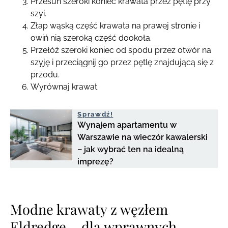
Przesuń szeroki koniec krawata przez pętlę przy
szyi.
Złap wąską część krawata na prawej stronie i
owiń nią szeroką część dookoła.
Przełóż szeroki koniec od spodu przez otwór na
szyję i przeciągnij go przez pętlę znajdującą się z
przodu.
Wyrównaj krawat.
Sprawdź!
Wynajem apartamentu w
Warszawie na wieczór kawalerski
– jak wybrać ten na idealną
imprezę?
Modne krawaty z węzłem
Eldredge – dla wprawnych