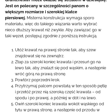
Jest on polecany w szczególności panom o
większym rozmiarze i szerokiej klatce
piersiowej.
Misterna konstrukcja wymaga sporo
materiału, więc do takiego wiązania warto wybrać
nieco dłuższy krawat niż zwykle. Aby zawiązać go w
taki węzeł, postępuj zgodnie z poniższą instrukcją.
Ułóż krawat na prawej stronie tak, aby szew
znajdował się na zewnątrz.
Złap za szeroki koniec krawata i przesuń go na
lewo tak, aby znalazł się pod wąskim, a następnie
wróć górą na prawą stronę.
Powtórz poprzedni krok.
Przytrzymaj palcem powstałą w ten sposób pętlę
i przełóż przez nią szeroką część krawata – od
spodu i po prawej, a później w dół i na lewo.
Owiń szeroki koniec krawata wokół wąskiego od
tyłu w prawą stronę, a następnie od przodu w