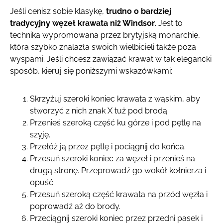
Jeśli cenisz sobie klasykę,
trudno o bardziej
tradycyjny węzeł krawata niż Windsor
. Jest to
technika wypromowana przez brytyjską monarchię,
która szybko znalazła swoich wielbicieli także poza
wyspami. Jeśli chcesz zawiązać krawat w tak elegancki
sposób, kieruj się poniższymi wskazówkami:
Skrzyżuj szeroki koniec krawata z wąskim, aby
stworzyć z nich znak X tuż pod brodą.
Przenieś szeroką część ku górze i pod pętlę na
szyję.
Przełóż ją przez pętlę i pociągnij do końca.
Przesuń szeroki koniec za węzeł i przenieś na
drugą stronę. Przeprowadź go wokół kołnierza i
opuść.
Przesuń szeroką część krawata na przód węzła i
poprowadź aż do brody.
Przeciągnij szeroki koniec przez przedni pasek i