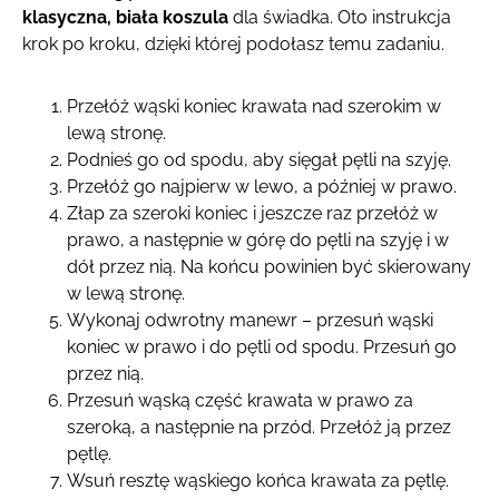
klasyczna, biała koszula
dla świadka. Oto instrukcja
krok po kroku, dzięki której podołasz temu zadaniu.
Przełóż wąski koniec krawata nad szerokim w
lewą stronę.
Podnieś go od spodu, aby sięgał pętli na szyję.
Przełóż go najpierw w lewo, a później w prawo.
Złap za szeroki koniec i jeszcze raz przełóż w
prawo, a następnie w górę do pętli na szyję i w
dół przez nią. Na końcu powinien być skierowany
w lewą stronę.
Wykonaj odwrotny manewr – przesuń wąski
koniec w prawo i do pętli od spodu. Przesuń go
przez nią.
Przesuń wąską część krawata w prawo za
szeroką, a następnie na przód. Przełóż ją przez
pętlę.
Wsuń resztę wąskiego końca krawata za pętlę.