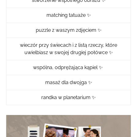
stworzenie wspólnego obrazu ✨
matching tatuaże ✨
puzzle z waszym zdjęciem ✨
wieczór przy świecach i z listą rzeczy, które
uwielbiasz w swojej drugiej połówce ✨
wspólna, odprężająca kąpiel ✨
masaż dla dwojga ✨
randka w planetarium ✨