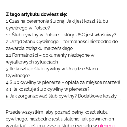
Z tego artykułu dowiesz się:
1
Czas na ceremonię ślubną! Jaki jest koszt ślubu
cywilnego w Polsce?
1.1
Ślub cywilny w Polsce – który USC jest właściwy?
2
Urząd Stanu Cywilnego – formalności niezbędne do
zawarcia związku małżeńskiego
2.1
Formalności – dokumenty niezbędne w
wyjątkowych sytuacjach
3
Ile kosztuje ślub cywilny w Urzędzie Stanu
Cywilnego?
4
Ślub cywilny w plenerze – opłata za miejsce marzeń!
4.1
Ile kosztuje ślub cywilny w plenerze?
5
Jak zorganizować ślub cywilny? Dodatkowe koszty
Przede wszystkim, aby poznać pełny koszt ślubu
cywilnego, niezbędne jest ustalenie, jak powinien on
wyglądać. Jeśli marzysz o ślubie i weselu w
plenerze
,